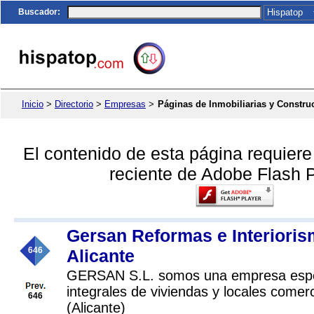
Buscador
:
Inicio
>
Directorio
>
Empresas
>
Páginas de Inmobiliarias y Constru
El contenido de esta página requier
reciente de Adobe Flash P
Gersan Reformas e Interioris
646
Alicante
GERSAN S.L. somos una empresa espec
integrales de viviendas y locales comer
646
(Alicante)