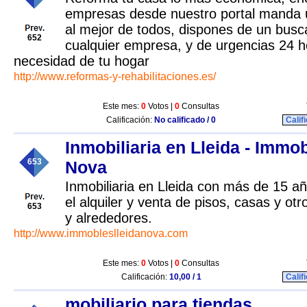
empresas desde nuestro portal manda u
al mejor de todos, dispones de un busca
652
cualquier empresa, y de urgencias 24 
necesidad de tu hogar
http://www.reformas-y-rehabilitaciones.es/
Este mes:
0
Votos |
0
Consultas
Calificación:
No calificado / 0
Calif
Inmobiliaria en Lleida - Immo
653
Nova
Inmobiliaria en Lleida con más de 15 a
el alquiler y venta de pisos, casas y ot
653
y alrededores.
http://www.immobleslleidanova.com
Este mes:
0
Votos |
0
Consultas
Calificación:
10,00 / 1
Calif
mobiliario para tiendas