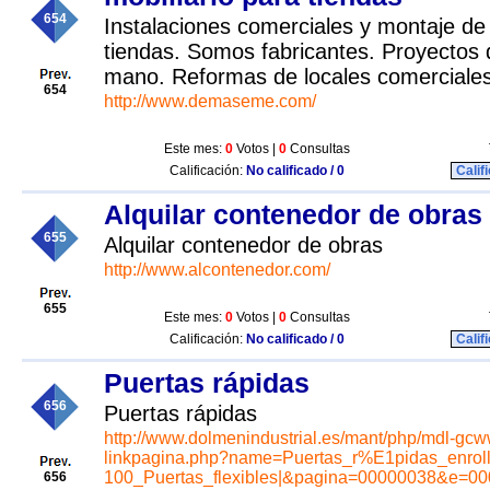
654
Instalaciones comerciales y montaje de 
tiendas. Somos fabricantes. Proyectos d
mano. Reformas de locales comerciales
654
http://www.demaseme.com/
Este mes:
0
Votos |
0
Consultas
Calificación:
No calificado / 0
Calif
Alquilar contenedor de obras
655
Alquilar contenedor de obras
http://www.alcontenedor.com/
655
Este mes:
0
Votos |
0
Consultas
Calificación:
No calificado / 0
Calif
Puertas rápidas
656
Puertas rápidas
http://www.dolmenindustrial.es/mant/php/mdl-gc
linkpagina.php?name=Puertas_r%E1pidas_enrol
100_Puertas_flexibles|&pagina=00000038&e=0
656