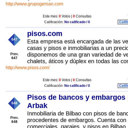
http://www.grupogersan.com
Este mes:
0
Votos |
0
Consultas
Calificación:
No calificado / 0
Calif
pisos.com
647
Esta empresa está encargada de las ven
casas y pisos e inmobiliarias a un preci
disponemos de una gran variedad de v
647
chalets, áticos y dúplex en todas las 
http://www.pisos.com/
Este mes:
0
Votos |
0
Consultas
Calificación:
No calificado / 0
Calif
Pisos de bancos y embargos |
648
Arbak
Inmobiliaria de Bilbao con pisos de ban
procedentes de embargos. Cuenta con c
648
comerciales, garajes, y pisos en Bilbao