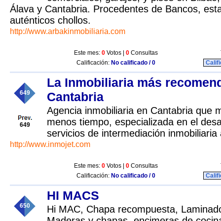
Álava y Cantabria. Procedentes de Bancos, esta 
auténticos chollos.
http://www.arbakinmobiliaria.com
Este mes:
0
Votos |
0
Consultas
Calificación:
No calificado / 0
Calif
La Inmobiliaria más recomen
649
Cantabria
Agencia inmobiliaria en Cantabria que 
menos tiempo, especializada en el desar
649
servicios de intermediación inmobiliaria
http://www.inmojet.com
Este mes:
0
Votos |
0
Consultas
Calificación:
No calificado / 0
Calif
HI MACS
650
Hi MAC, Chapa recompuesta, Laminad
Maderas y chapas, encimeras de cocin