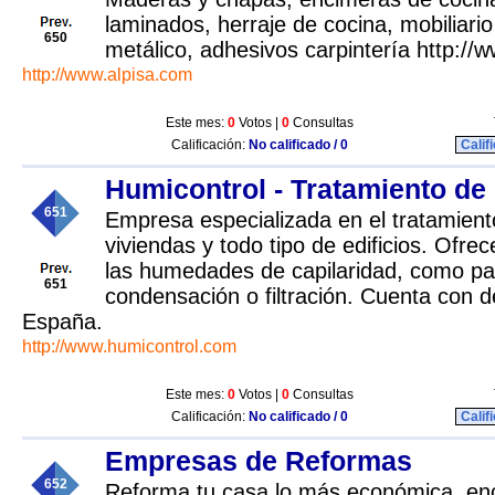
laminados, herraje de cocina, mobiliari
650
metálico, adhesivos carpintería http://
http://www.alpisa.com
Este mes:
0
Votos |
0
Consultas
Calificación:
No calificado / 0
Calif
Humicontrol - Tratamiento d
651
Empresa especializada en el tratamie
viviendas y todo tipo de edificios. Ofre
las humedades de capilaridad, como pa
651
condensación o filtración. Cuenta con 
España.
http://www.humicontrol.com
Este mes:
0
Votos |
0
Consultas
Calificación:
No calificado / 0
Calif
Empresas de Reformas
652
Reforma tu casa lo más económica, en