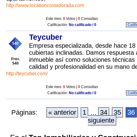
http://www.locationcostadorada.com
Este mes:
0
Votos |
0
Consultas
Calificación:
No calificado / 0
Calif
Teycuber
540
Empresa especializada, desde hace 18 a
cubiertas inclinadas. Damos respuesta a
inmueble así como soluciones técnicas 
540
calidad y profesionalidad en su mano d
http://teycuber.com/
Este mes:
0
Votos |
0
Consultas
Calificación:
No calificado / 0
Calif
Páginas:
« anterior
1
...
34
35
36
siguiente