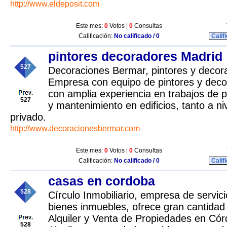
http://www.eldeposit.com
Este mes:
0
Votos |
0
Consultas
Calificación:
No calificado / 0
Calif
pintores decoradores Madrid
527
Decoraciones Bermar, pintores y decor
Empresa con equipo de pintores y deco
con amplia experiencia en trabajos de p
527
y mantenimiento en edificios, tanto a n
privado.
http://www.decoracionesbermar.com
Este mes:
0
Votos |
0
Consultas
Calificación:
No calificado / 0
Calif
casas en cordoba
528
Círculo Inmobiliario, empresa de servic
bienes inmuebles, ofrece gran cantida
Alquiler y Venta de Propiedades en Cór
528