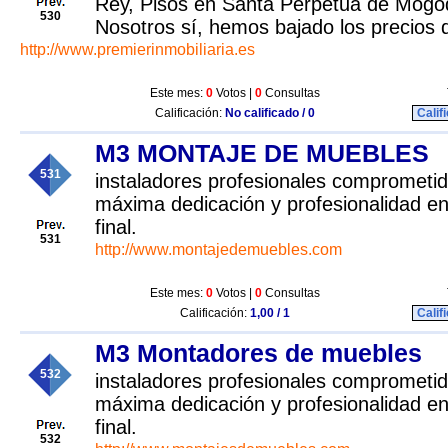
Rey, Pisos en Santa Perpètua de Mogo
530
Nosotros sí, hemos bajado los precios d
http://www.premierinmobiliaria.es
Este mes:
0
Votos |
0
Consultas
Calificación:
No calificado / 0
Calif
M3 MONTAJE DE MUEBLES
531
instaladores profesionales comprometid
máxima dedicación y profesionalidad en
final.
531
http://www.montajedemuebles.com
Este mes:
0
Votos |
0
Consultas
Calificación:
1,00 / 1
Calif
M3 Montadores de muebles
532
instaladores profesionales comprometid
máxima dedicación y profesionalidad en
final.
532