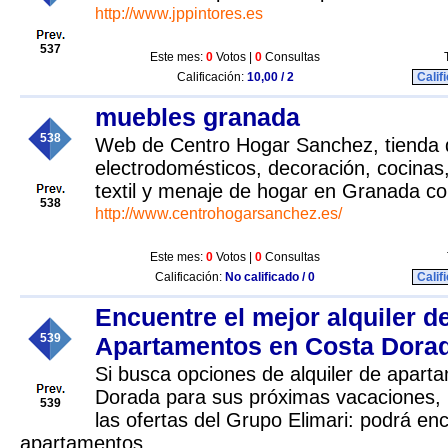
http://www.jppintores.es
537
Este mes:
0
Votos |
0
Consultas
Calificación:
10,00 / 2
Calif
muebles granada
538
Web de Centro Hogar Sanchez, tienda 
electrodomésticos, decoración, cocinas
textil y menaje de hogar en Granada co
538
http://www.centrohogarsanchez.es/
Este mes:
0
Votos |
0
Consultas
Calificación:
No calificado / 0
Calif
Encuentre el mejor alquiler d
539
Apartamentos en Costa Dora
Si busca opciones de alquiler de apart
Dorada para sus próximas vacaciones, 
539
las ofertas del Grupo Elimari: podrá en
apartamentos.