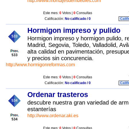
http://www.montajesdemuebles.com
Este mes:
0
Votos |
0
Consultas
Calificación:
No calificado / 0
Calif
Hormigon impreso y pulido
533
Hormigon impreso y hormigon pulido, r
Madrid, Segovia, Toledo, Valladolid, Avi
alta calidad en pavimentación, presup
533
y precios sin concurencia.
http://www.hormigonreformas.com
Este mes:
0
Votos |
0
Consultas
Calificación:
No calificado / 0
Calif
Ordenar trasteros
534
descubre nuestra gran variedad de arma
estanterías
http://www.ordenar.aki.es
534
Este mes:
0
Votos |
0
Consultas