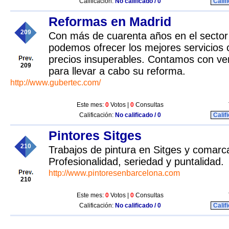
Calificación:
No calificado / 0
Calif
Reformas en Madrid
209
Con más de cuarenta años en el sector
podemos ofrecer los mejores servicios 
precios insuperables. Contamos con ve
209
para llevar a cabo su reforma.
http://www.gubertec.com/
Este mes:
0
Votos |
0
Consultas
Calificación:
No calificado / 0
Calif
Pintores Sitges
210
Trabajos de pintura en Sitges y comarca
Profesionalidad, seriedad y puntalidad.
http://www.pintoresenbarcelona.com
210
Este mes:
0
Votos |
0
Consultas
Calificación:
No calificado / 0
Calif