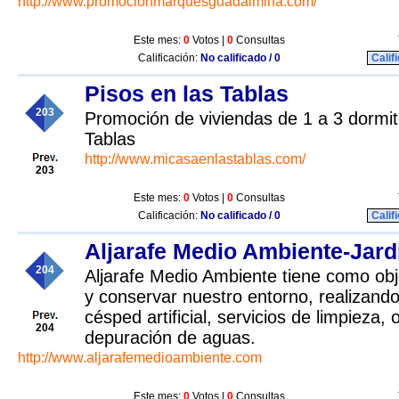
http://www.promocionmarquesguadalmina.com/
Este mes:
0
Votos |
0
Consultas
Calificación:
No calificado / 0
Calif
Pisos en las Tablas
203
Promoción de viviendas de 1 a 3 dormit
Tablas
http://www.micasaenlastablas.com/
203
Este mes:
0
Votos |
0
Consultas
Calificación:
No calificado / 0
Calif
Aljarafe Medio Ambiente-Jard
204
Aljarafe Medio Ambiente tiene como obje
y conservar nuestro entorno, realizando
césped artificial, servicios de limpieza, o
204
depuración de aguas.
http://www.aljarafemedioambiente.com
Este mes:
0
Votos |
0
Consultas