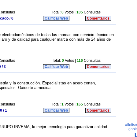
onsultas
Total:
0
Votos |
105
Consultas
icado / 0
Calificar Web
Comentarios
e electrodomésticos de todas las marcas con servicio técnico en
claro y de calidad para cualquier marca con más de 24 años de
onsultas
Total:
0
Votos |
116
Consultas
 / 3
Calificar Web
Comentarios
stria y la construcción. Especialistas en acero corten,
speciales. Oxicorte a medida
onsultas
Total:
1
Votos |
165
Consultas
0 / 1
Calificar Web
Comentarios
RUPO INVEMA, la mejor tecnología para garantizar calidad.