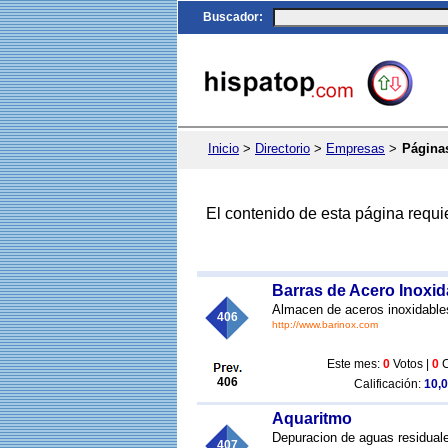
Buscador
:
Inicio
>
Directorio
>
Empresas
>
Páginas
El contenido de esta página requi
Barras de Acero Inoxid
Almacen de aceros inoxidable
406
http://www.barinox.com
Este mes:
0
Votos |
0
C
406
Calificación:
10,0
Aquaritmo
Depuracion de aguas residual
407