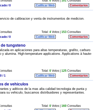
onsultas
Total:
0
Votos |
101
Consultas
icado / 0
Calificar Web
Comentarios
ervicio de calibracion y venta de instrumentos de medicion.
onsultas
Total:
4
Votos |
153
Consultas
icado / 0
Calificar Web
Comentarios
 de tungsteno
zada en aplicaciones para altas temperaturas, grafito, carburo
no y alumina. High-temperature applications. Applications à haute-
onsultas
Total:
0
Votos |
125
Consultas
0 / 1
Calificar Web
Comentarios
es de vehiculos
erantes y aditivos de la mas alta calidad tecnologia de punta y
para su vehiculo, buscamos distribuidores y representantes.
onsultas
Total:
0
Votos |
160
Consultas