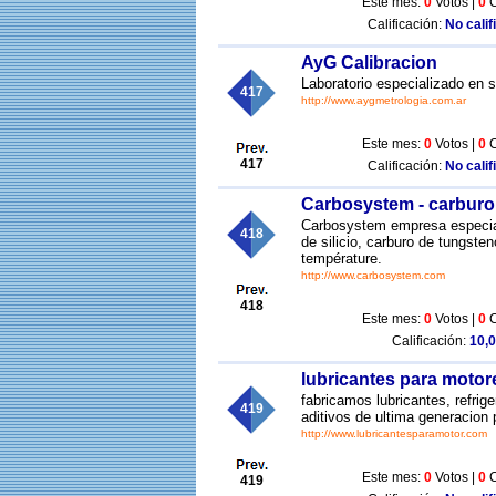
Este mes:
0
Votos |
0
C
Calificación:
No calif
AyG Calibracion
Laboratorio especializado en s
417
http://www.aygmetrologia.com.ar
Este mes:
0
Votos |
0
C
417
Calificación:
No calif
Carbosystem - carburo
Carbosystem empresa especiali
418
de silicio, carburo de tungste
température.
http://www.carbosystem.com
418
Este mes:
0
Votos |
0
C
Calificación:
10,0
lubricantes para motor
fabricamos lubricantes, refrig
419
aditivos de ultima generacion 
http://www.lubricantesparamotor.com
Este mes:
0
Votos |
0
C
419