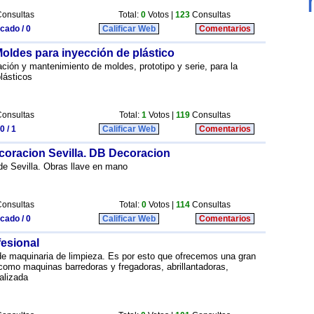
onsultas
Total:
0
Votos |
123
Consultas
icado / 0
Calificar Web
Comentarios
oldes para inyección de plástico
ción y mantenimiento de moldes, prototipo y serie, para la
lásticos
onsultas
Total:
1
Votos |
119
Consultas
0 / 1
Calificar Web
Comentarios
ecoracion Sevilla. DB Decoracion
de Sevilla. Obras llave en mano
onsultas
Total:
0
Votos |
114
Consultas
icado / 0
Calificar Web
Comentarios
fesional
n de maquinaria de limpieza. Es por esto que ofrecemos una gran
omo maquinas barredoras y fregadoras, abrillantadoras,
ralizada