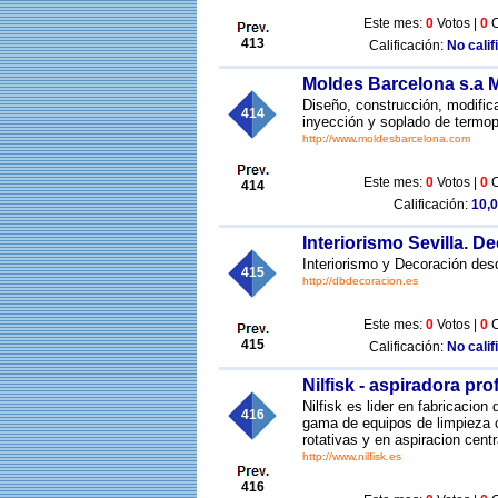
Este mes:
0
Votos |
0
C
413
Calificación:
No calif
Moldes Barcelona s.a M
Diseño, construcción, modifica
414
inyección y soplado de termop
http://www.moldesbarcelona.com
Este mes:
0
Votos |
0
C
414
Calificación:
10,0
Interiorismo Sevilla. D
Interiorismo y Decoración des
415
http://dbdecoracion.es
Este mes:
0
Votos |
0
C
415
Calificación:
No calif
Nilfisk - aspiradora pro
Nilfisk es lider en fabricacio
416
gama de equipos de limpieza c
rotativas y en aspiracion cent
http://www.nilfisk.es
416