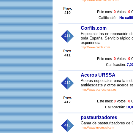
http://www.abienvenido.com
Este mes:
0
Votos |
0
C
410
Calificación:
No calif
Corfils.com
Especialistas en reparación d
411
toda España. Servicio rápido 
experiencia
http://www.corfils.com
411
Este mes:
0
Votos |
0
C
Calificación:
7,00
Aceros URSSA
Aceros especiales para la indu
412
antidesgaste y otros aceros e
http://www.acerosurssa.es
Este mes:
0
Votos |
0
C
412
Calificación:
10,0
pasteurizadores
Gama de pasteurizadores de G
413
http://www.invemasl.com