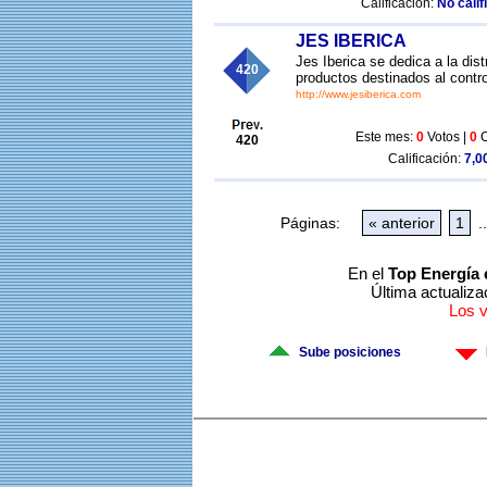
Calificación:
No calif
JES IBERICA
Jes Iberica se dedica a la di
420
productos destinados al contr
http://www.jesiberica.com
Este mes:
0
Votos |
0
C
420
Calificación:
7,00
Páginas:
« anterior
1
..
En el
Top Energía 
Última actualiza
Los 
Sube posiciones