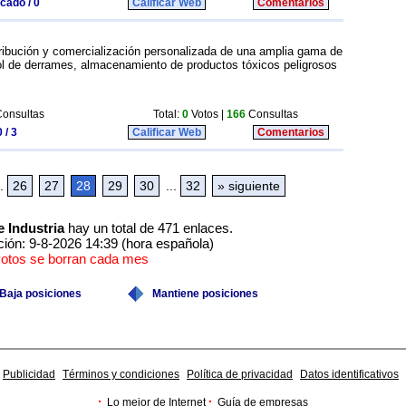
icado / 0
Calificar Web
Comentarios
stribución y comercialización personalizada de una amplia gama de
ol de derrames, almacenamiento de productos tóxicos peligrosos
onsultas
Total:
0
Votos |
166
Consultas
 / 3
Calificar Web
Comentarios
.
26
27
28
29
30
...
32
» siguiente
e Industria
hay un total de 471 enlaces.
ción: 9-8-2026 14:39 (hora española)
votos se borran cada mes
Baja posiciones
Mantiene posiciones
Publicidad
Términos y condiciones
Política de privacidad
Datos identificativos
·
·
Lo mejor de Internet
Guía de empresas