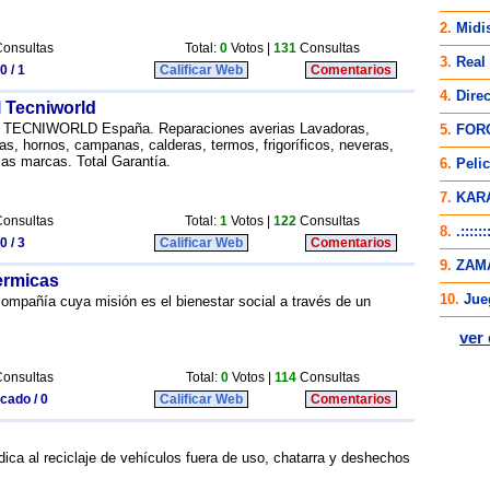
onsultas
Total:
0
Votos |
131
Consultas
0 / 1
Calificar Web
Comentarios
l Tecniworld
s TECNIWORLD España. Reparaciones averias Lavadoras,
as, hornos, campanas, calderas, termos, frigoríficos, neveras,
las marcas. Total Garantía.
onsultas
Total:
1
Votos |
122
Consultas
0 / 3
Calificar Web
Comentarios
termicas
ompañía cuya misión es el bienestar social a través de un
onsultas
Total:
0
Votos |
114
Consultas
icado / 0
Calificar Web
Comentarios
ca al reciclaje de vehículos fuera de uso, chatarra y deshechos