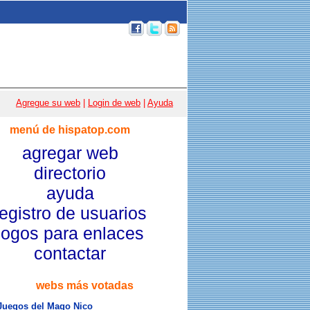
p 100
|
Email
|
Acceso usuarios
|
Agregue su web
|
Login de web
|
Ayuda