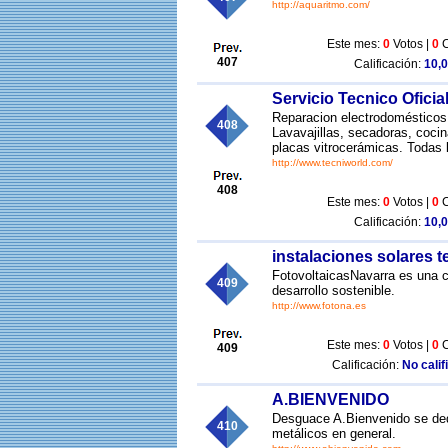
http://aquaritmo.com/
Este mes:
0
Votos |
0
C
407
Calificación:
10,0
Servicio Tecnico Oficia
Reparacion electrodoméstico
408
Lavavajillas, secadoras, cocin
placas vitrocerámicas. Todas 
http://www.tecniworld.com/
408
Este mes:
0
Votos |
0
C
Calificación:
10,0
instalaciones solares 
FotovoltaicasNavarra es una c
409
desarrollo sostenible.
http://www.fotona.es
Este mes:
0
Votos |
0
C
409
Calificación:
No calif
A.BIENVENIDO
Desguace A.Bienvenido se dedi
410
metálicos en general.