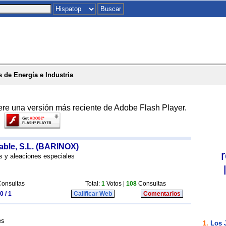
Inicio
|
Chat
|
Postales
|
Juegos
|
To
 de Energía e Industria
ere una versión más reciente de Adobe Flash Player.
able, S.L. (BARINOX)
s y aleaciones especiales
onsultas
Total:
1
Votos |
108
Consultas
0 / 1
Calificar Web
Comentarios
es