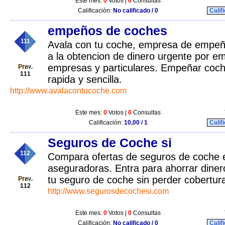
Este mes:
0
Votos |
0
Consultas
Calificación:
No calificado / 0
Calif
empeños de coches
111
Avala con tu coche, empresa de empeñ
a la obtencion de dinero urgente por e
empresas y particulares. Empeñar coc
111
rapida y sencilla.
http://www.avalacontucoche.com
Este mes:
0
Votos |
0
Consultas
Calificación:
10,00 / 1
Calif
Seguros de Coche si
112
Compara ofertas de seguros de coche e
aseguradoras. Entra para ahorrar dine
tu seguro de coche sin perder cobertur
112
http://www.segurosdecochesi.com
Este mes:
0
Votos |
0
Consultas
Calificación:
No calificado / 0
Calif