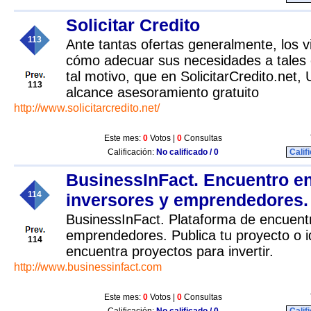
Solicitar Credito
113
Ante tantas ofertas generalmente, los v
cómo adecuar sus necesidades a tales 
tal motivo, que en SolicitarCredito.net,
113
alcance asesoramiento gratuito
http://www.solicitarcredito.net/
Este mes:
0
Votos |
0
Consultas
Calificación:
No calificado / 0
Calif
BusinessInFact. Encuentro en
114
inversores y emprendedores.
BusinessInFact. Plataforma de encuentr
emprendedores. Publica tu proyecto o 
114
encuentra proyectos para invertir.
http://www.businessinfact.com
Este mes:
0
Votos |
0
Consultas