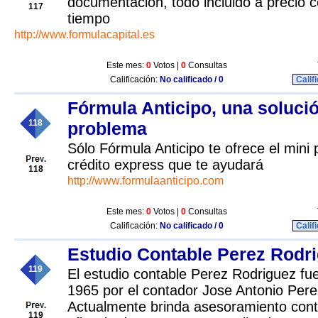
documentación, todo incluido a precio 
117
tiempo
http://www.formulacapital.es
Este mes:
0
Votos |
0
Consultas
Calificación:
No calificado / 0
Calif
Fórmula Anticipo, una solució
118
problema
Sólo Fórmula Anticipo te ofrece el min
crédito express que te ayudará
118
http://www.formulaanticipo.com
Este mes:
0
Votos |
0
Consultas
Calificación:
No calificado / 0
Calif
Estudio Contable Perez Rodr
119
El estudio contable Perez Rodriguez fu
1965 por el contador Jose Antonio Pere
Actualmente brinda asesoramiento conta
119