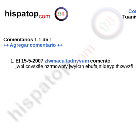
Com
Tuani
Comentarios 1-1 de 1
++
Agregar comentario
++
El 15-5-2007
zlwmacu tadnyvum
comentó
:
jwbl covsxfle nzrmowpfy jwylcrh ebufajrt ldeyp thxwvzfi