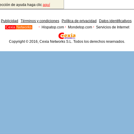
sección de ayuda haga clic
aquí
Publicidad
Términos y condiciones
Política de privacidad
Datos identificativos
·
·
·
Cexia
Networks
Hispatop.com
Mondetop.com
Servicios de Internet
Copyright © 2016, Cexia Networks S.L. Todos los derechos reservados.