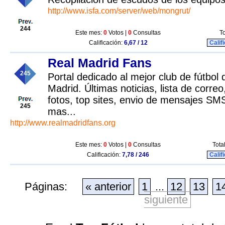
http://www.isfa.com/server/web/mongrut/
244
Este mes:
0
Votos |
0
Consultas
To
Calificación:
6,67 / 12
Calif
Real Madrid Fans
245
Portal dedicado al mejor club de fútbol d
Madrid. Últimas noticias, lista de correo
fotos, top sites, envio de mensajes S
245
mas...
http://www.realmadridfans.org
Este mes:
0
Votos |
0
Consultas
Tota
Calificación:
7,78 / 246
Calif
Páginas:
« anterior
1
...
12
13
1
siguiente