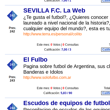
Calificación:
7,00 / 1
Calif
SEVILLA F.C. La Web
242
¿Te gusta el futbol?, ¿Quieres conocer
laureado a nivel nacional de la historia
cualquier equipo del mundo?, esta es t
242
http://www.terra.es/personal/colito
Este mes:
0
Votos |
0
Consultas
Calificación:
7,00 / 3
Calif
El Fulbo
243
Pagina sobre futbol de Argentina, sus c
Banderas e Idolos
http://www.solofulbo.com.ar
243
Este mes:
0
Votos |
0
Consultas
Tota
Calificación:
5,83 / 90
Calif
Escudos de equipos de futbol
244
Recopilacion de escudos de los equipos