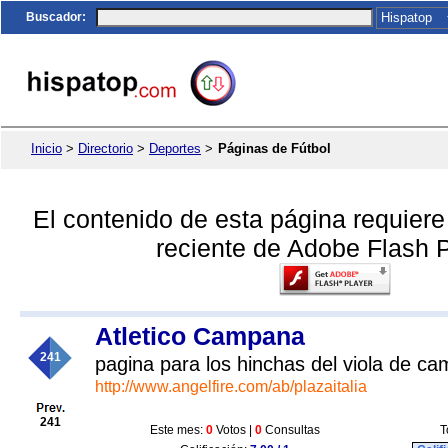
Buscador
:
Inicio
>
Directorio
>
Deportes
>
Páginas de Fútbol
El contenido de esta página requier
reciente de Adobe Flash P
Atletico Campana
241
pagina para los hinchas del viola de c
http://www.angelfire.com/ab/plazaitalia
241
Este mes:
0
Votos |
0
Consultas
T