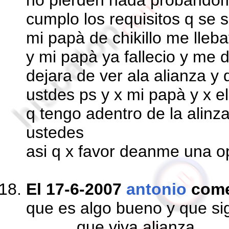
no pierden nada probandom
cumplo los requisitos q se s
mi papà de chikillo me lleba
y mi papà ya fallecio y me d
dejara de ver ala alianza y 
ustdes ps y x mi papà y x e
q tengo adentro de la alinza
ustedes
asi q x favor deanme una o
El 17-6-2007
antonio
come
que es algo bueno y que s
.......... que viva alianza