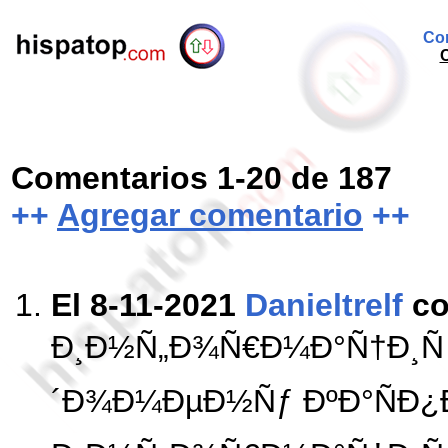
Com
Comentarios 1-20 de 187
++
Agregar comentario
++
El 8-11-2021
Danieltrelf
co
Ð¸Ð½Ñ„Ð¾Ñ€Ð¼Ð°Ñ†Ð¸Ñ
´Ð¾Ð¼ÐµÐ½Ñƒ ÐºÐ°ÑÐ¿Ð