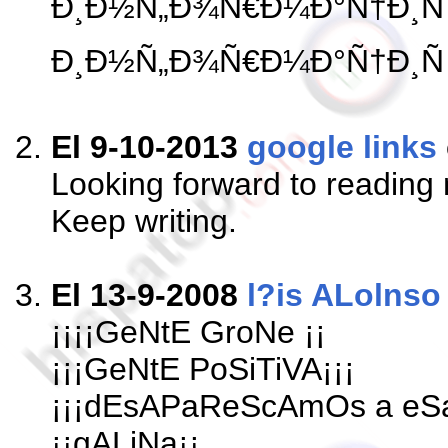
Ð¸Ð½Ñ„Ð¾Ñ€Ð¼Ð°Ñ†Ð¸Ñ htt
Ð¸Ð½Ñ„Ð¾Ñ€Ð¼Ð°Ñ†Ð¸Ñ
El 9-10-2013
google links
Looking forward to reading 
Keep writing.
El 13-9-2008
l?is ALolnso
¡¡¡¡GeNtE GroNe ¡¡
¡¡¡GeNtE PoSiTiVA¡¡¡
¡¡¡dEsAPaReScAmOs a eSa
¡¡gALiNa¡¡