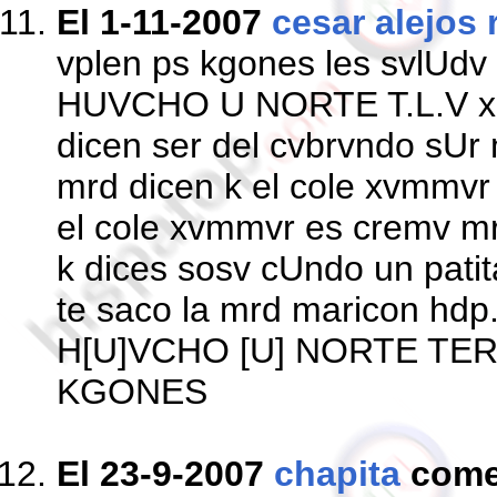
El 1-11-2007
cesar alejos
vplen ps kgones les svlUdv
HUVCHO U NORTE T.L.V xk 
dicen ser del cvbrvndo sUr
mrd dicen k el cole xvmmvr 
el cole xvmmvr es cremv mr
k dices sosv cUndo un pati
te saco la mrd maricon hdp
H[U]VCHO [U] NORTE TE
KGONES
El 23-9-2007
chapita
come