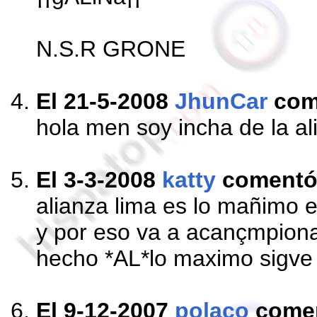
N.S.R GRONE
El 21-5-2008
JhunCar
com
hola men soy incha de la al
El 3-3-2008
katty
coment
alianza lima es lo mañimo e
y por eso va a acançmpion
hecho *AL*lo maximo sigve 
El 9-12-2007
polaco
come