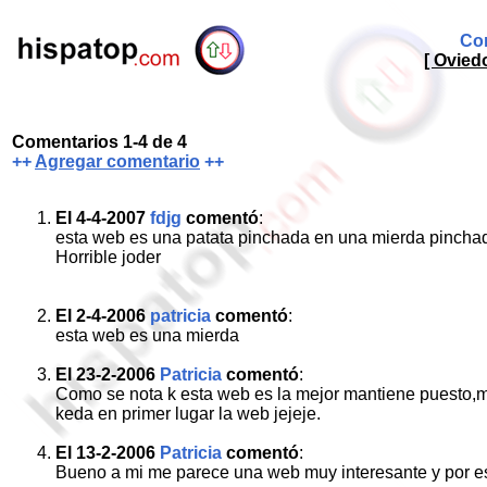
Com
[ Ovied
Comentarios 1-4 de 4
++
Agregar comentario
++
El 4-4-2007
fdjg
comentó
:
esta web es una patata pinchada en una mierda pincha
Horrible joder
El 2-4-2006
patricia
comentó
:
esta web es una mierda
El 23-2-2006
Patricia
comentó
:
Como se nota k esta web es la mejor mantiene puesto,m
keda en primer lugar la web jejeje.
El 13-2-2006
Patricia
comentó
:
Bueno a mi me parece una web muy interesante y por eso