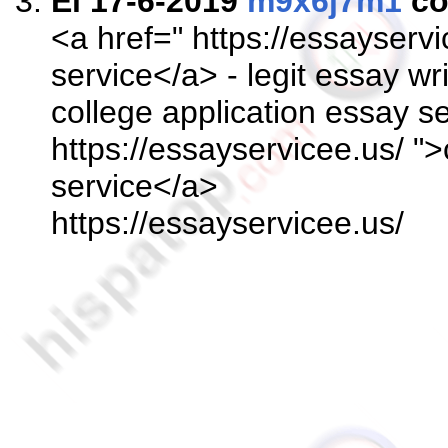
El 17-6-2019
m9x6j7m1
co
<a href=" https://essayserv
service</a> - legit essay wr
college application essay se
https://essayservicee.us/ 
service</a>
https://essayservicee.us/