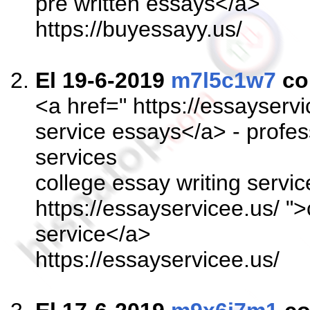
pre written essays</a>
https://buyessayy.us/
El 19-6-2019
m7l5c1w7
co
<a href=" https://essayserv
service essays</a> - profes
services
college essay writing servic
https://essayservicee.us/ ">
service</a>
https://essayservicee.us/