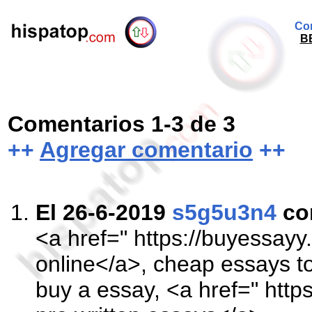
Com
BB
Comentarios 1-3 de 3
++
Agregar comentario
++
El 26-6-2019
s5g5u3n4
co
<a href=" https://buyessayy
online</a>, cheap essays t
buy a essay, <a href=" http