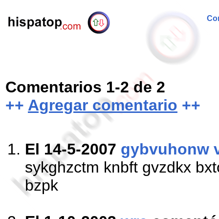
Com
Comentarios 1-2 de 2
++
Agregar comentario
++
El 14-5-2007
gybvuhonw 
sykghzctm knbft gvzdkx bxt
bzpk