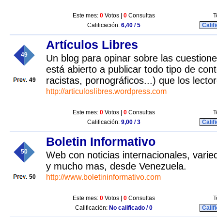
Este mes:
0
Votos |
0
Consultas
T
Calificación:
6,40 / 5
Calif
Artículos Libres
49
Un blog para opinar sobre las cuestion
está abierto a publicar todo tipo de con
racistas, pornográficos...) que los lecto
49
http://articuloslibres.wordpress.com
Este mes:
0
Votos |
0
Consultas
T
Calificación:
9,00 / 3
Calif
Boletin Informativo
50
Web con noticias internacionales, vari
y mucho mas, desde Venezuela.
http://www.boletininformativo.com
50
Este mes:
0
Votos |
0
Consultas
T
Calificación:
No calificado / 0
Calif