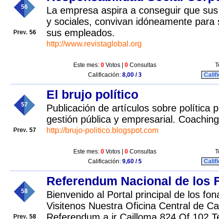
56
La empresa aspira a conseguir que su
y sociales, convivan idóneamente para s
sus empleados.
56
http://www.revistaglobal.org
Este mes:
0
Votos |
0
Consultas
T
Calificación:
8,00 / 3
Calif
El brujo político
57
Publicación de artículos sobre política 
gestión pública y empresarial. Coachin
http://brujo-politico.blogspot.com
57
Este mes:
0
Votos |
0
Consultas
T
Calificación:
9,60 / 5
Calif
Referendum Nacional de los 
58
Bienvenido al Portal principal de los fon
Visitenos Nuestra Oficina Central de C
Referendum a jr Cailloma 824 Of 102 T
58