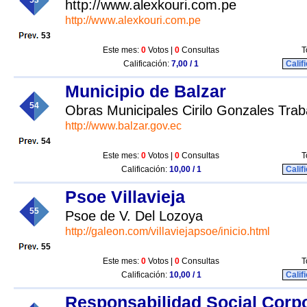
53
http://www.alexkouri.com.pe
http://www.alexkouri.com.pe
53
Este mes:
0
Votos |
0
Consultas
T
Calificación:
7,00 / 1
Calif
Municipio de Balzar
54
Obras Municipales Cirilo Gonzales Tra
http://www.balzar.gov.ec
54
Este mes:
0
Votos |
0
Consultas
T
Calificación:
10,00 / 1
Calif
Psoe Villavieja
55
Psoe de V. Del Lozoya
http://galeon.com/villaviejapsoe/inicio.html
55
Este mes:
0
Votos |
0
Consultas
T
Calificación:
10,00 / 1
Calif
Responsabilidad Social Corpo