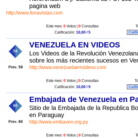
pagina web
http://www.fonavistas.com
Este mes:
0
Votos |
0
Consultas
T
Calificación:
10,00 / 5
Calif
VENEZUELA EN VIDEOS
59
Los Videos de la Revolución Venezolana
sobre los más recientes sucesos en Ve
http://www.venezuelaenvideos.com
59
Este mes:
0
Votos |
0
Consultas
To
Calificación:
10,00 / 9
Calif
Embajada de Venezuela en P
60
Sitio de la Embajada de la Republica B
en Paraguay
http://www.embaven.org.py
60
Este mes:
0
Votos |
0
Consultas
T