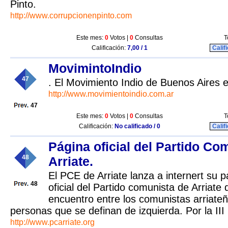
Pinto.
http://www.corrupcionenpinto.com
Este mes:
0
Votos |
0
Consultas
T
Calificación:
7,00 / 1
Calif
MovimintoIndio
47
. El Movimiento Indio de Buenos Aires
http://www.movimientoindio.com.ar
47
Este mes:
0
Votos |
0
Consultas
T
Calificación:
No calificado / 0
Calif
Página oficial del Partido Co
48
Arriate.
El PCE de Arriate lanza a internert su
48
oficial del Partido comunista de Arriate
encuentro entre los comunistas arriateñ
personas que se definan de izquierda. Por la III
http://www.pcarriate.org