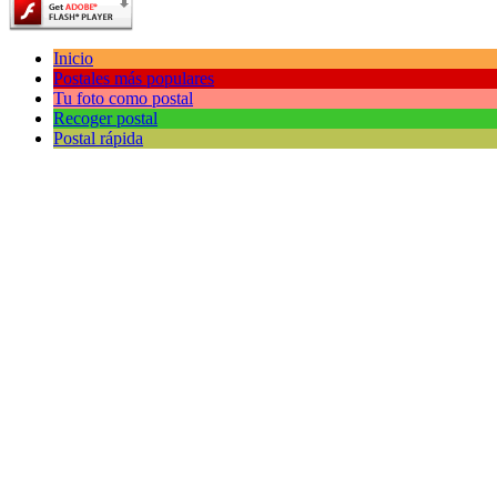
Inicio
Postales más populares
Tu foto como postal
Recoger postal
Postal rápida