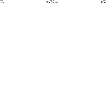
lver
Ver Postal
Segu