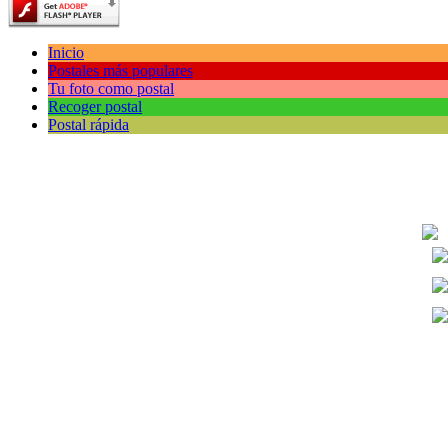
Inicio
Postales más populares
Tu foto como postal
Recoger postal
Postal rápida