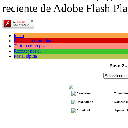
reciente de Adobe Flash Pla
Inicio
Postales más populares
Tu foto como postal
Recoger postal
Postal rápida
Paso 2 -
Remitente
Tu nombr
Destinatario
Nombre de
Creada el
Agosto - 