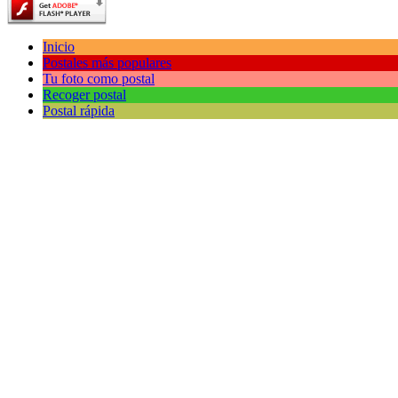
Inicio
Postales más populares
Tu foto como postal
Recoger postal
Postal rápida