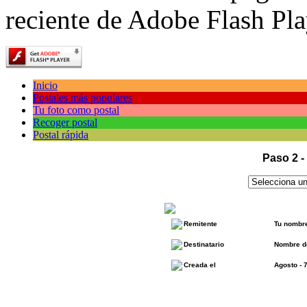
reciente de Adobe Flash Pla
Inicio
Postales más populares
Tu foto como postal
Recoger postal
Postal rápida
Paso 2 -
Remitente
Tu nombr
Destinatario
Nombre de
Creada el
Agosto - 