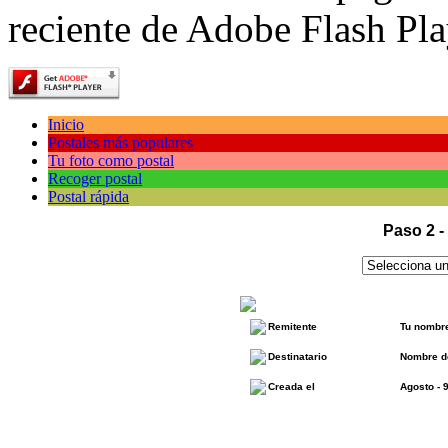
reciente de Adobe Flash Pla
Inicio
Postales más populares
Tu foto como postal
Recoger postal
Postal rápida
Paso 2 -
Remitente
Tu nombr
Destinatario
Nombre de
Creada el
Agosto - 