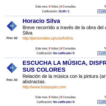
Este mes:
0
Votos |
0
Consultas
T
Calificación:
10,00 / 1
Calif
Horacio Silva
62
Breve recorrido a través de la obra del a
Silva
http://personales.upv.es/hsilva
62
Este mes:
0
Votos |
0
Consultas
T
Calificación:
No calificado / 0
Calif
ESCUCHA LA MÚSICA, DISF
63
SUS COLORES
Relación de la música con la pintura (art
63
abstractas.
http://www.lluispujals.com
Este mes:
0
Votos |
0
Consultas
T
Calificación:
No calificado / 0
Calif