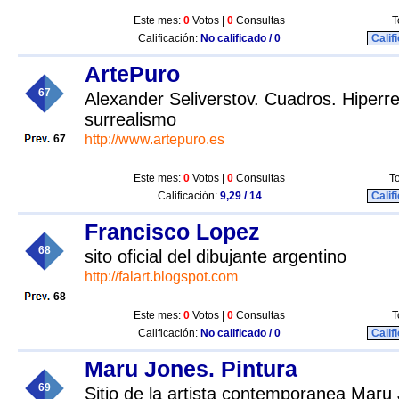
Este mes:
0
Votos |
0
Consultas
T
Calificación:
No calificado / 0
Calif
ArtePuro
67
Alexander Seliverstov. Cuadros. Hiperre
surrealismo
http://www.artepuro.es
67
Este mes:
0
Votos |
0
Consultas
To
Calificación:
9,29 / 14
Calif
Francisco Lopez
68
sito oficial del dibujante argentino
http://falart.blogspot.com
68
Este mes:
0
Votos |
0
Consultas
T
Calificación:
No calificado / 0
Calif
Maru Jones. Pintura
69
Sitio de la artista contemporanea Maru J