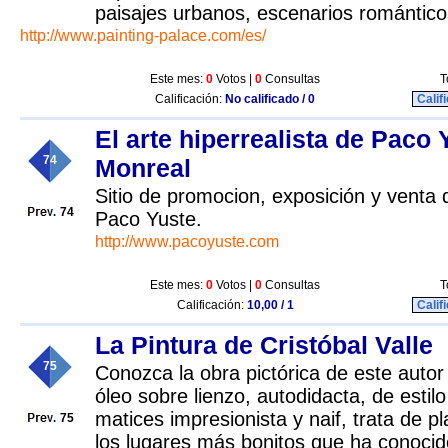
paisajes urbanos, escenarios románticos
http://www.painting-palace.com/es/
Este mes:
0
Votos |
0
Consultas
T
Calificación:
No calificado / 0
Calif
El arte hiperrealista de Paco 
74
Monreal
Sitio de promocion, exposición y venta d
74
Paco Yuste.
http://www.pacoyuste.com
Este mes:
0
Votos |
0
Consultas
T
Calificación:
10,00 / 1
Calif
La Pintura de Cristóbal Valle
75
Conozca la obra pictórica de este autor s
óleo sobre lienzo, autodidacta, de estilo
matices impresionista y naif, trata de 
75
los lugares más bonitos que ha conoci