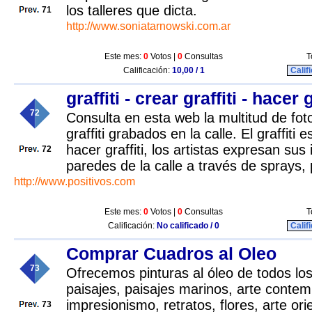
los talleres que dicta.
71
http://www.soniatarnowski.com.ar
Este mes:
0
Votos |
0
Consultas
T
Calificación:
10,00 / 1
Calif
graffiti - crear graffiti - hacer g
72
Consulta en esta web la multitud de fot
graffiti grabados en la calle. El graffiti 
hacer graffiti, los artistas expresan sus
72
paredes de la calle a través de sprays, p
http://www.positivos.com
Este mes:
0
Votos |
0
Consultas
T
Calificación:
No calificado / 0
Calif
Comprar Cuadros al Oleo
73
Ofrecemos pinturas al óleo de todos los
paisajes, paisajes marinos, arte conte
impresionismo, retratos, flores, arte or
73