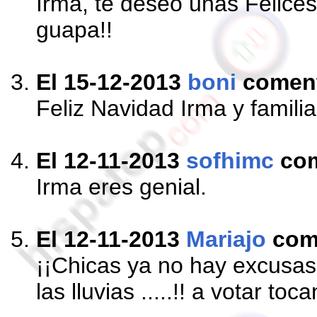
Irma, te deseo unas Felice
guapa!!
El 15-12-2013
boni
comen
Feliz Navidad Irma y familia
El 12-11-2013
sofhimc
co
Irma eres genial.
El 12-11-2013
Mariajo
com
¡¡Chicas ya no hay excusas
las lluvias .....!! a votar toca