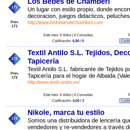
Los Bebes de Chamberi
171
Un lugar con estilo propio, donde encont
decoracion, juegos didacticos, peluch
http://www.losbebesdechamberi.com
171
Este mes:
0
Votos |
0
Consultas
T
Calificación:
6,80 / 5
Calif
Textil Antilo S.L. Tejidos, Dec
172
Tapicería
Textil Antilo S.L. fabricante de Tejidos 
Tapicería para el hogar de Albaida (Vale
172
http://www.textil-antilo.es/
Este mes:
0
Votos |
0
Consultas
T
Calificación:
4,00 / 3
Calif
Nikole, marca tu estilo
173
Somos una distribuidora de lencería q
vendedores y re-vendedores a través de