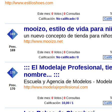
http://www.estiloshoes.com
Este mes:
0
Votos |
0
Consultas
T
Calificación:
No calificado / 0
Calif
mooizo, estilo de vida para n
169
un nuevo concepto de tienda para niños
http://www.mooizo.net
169
Este mes:
0
Votos |
0
Consultas
T
Calificación:
No calificado / 0
Calif
::: El Modelaje Profesional, t
170
nombre... :::
Escuela y Agencia de Modelos - Modelaj
http://www.modelajeprofesional.com
170
Este mes:
0
Votos |
0
Consultas
T
Calificación:
10,00 / 1
Calif