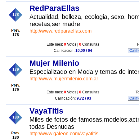
RedParaEllas
178
Actualidad, belleza, ecologia, sexo, h
recetas,ser madre
http://www.redparaellas.com
178
Este mes:
0
Votos |
0
Consultas
T
Calificación:
10,00 / 64
Calif
Mujer Milenio
179
Especializado en Moda y temas de inter
http://www.mujermilenio.com.ar
179
Este mes:
0
Votos |
0
Consultas
To
Calificación:
9,72 / 93
Calif
VayaTitis
180
Miles de fotos de famosas,modelos,actr
todas Desnudas
http://www.galeon.com/vayatitis
180