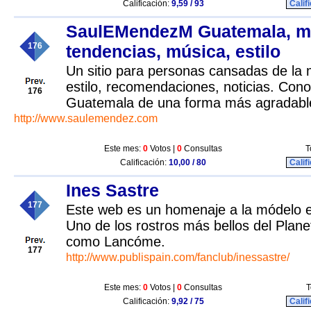
Calificación:
9,59 / 93
Calif
SaulEMendezM Guatemala, m
176
tendencias, música, estilo
Un sitio para personas cansadas de la 
estilo, recomendaciones, noticias. Cono
176
Guatemala de una forma más agradabl
http://www.saulemendez.com
Este mes:
0
Votos |
0
Consultas
T
Calificación:
10,00 / 80
Calif
Ines Sastre
177
Este web es un homenaje a la módelo e
Uno de los rostros más bellos del Plan
como Lancóme.
177
http://www.publispain.com/fanclub/inessastre/
Este mes:
0
Votos |
0
Consultas
T
Calificación:
9,92 / 75
Calif