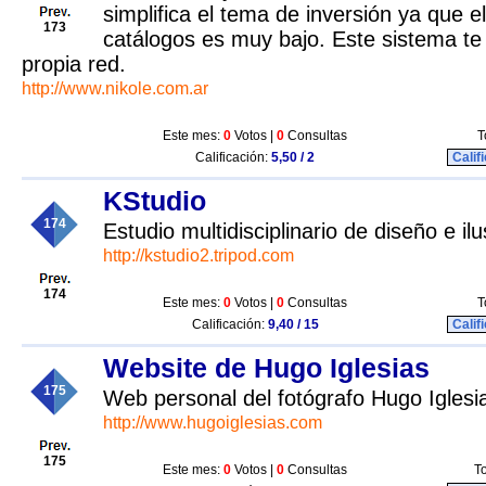
simplifica el tema de inversión ya que e
173
catálogos es muy bajo. Este sistema te
propia red.
http://www.nikole.com.ar
Este mes:
0
Votos |
0
Consultas
T
Calificación:
5,50 / 2
Calif
KStudio
174
Estudio multidisciplinario de diseño e ilu
http://kstudio2.tripod.com
174
Este mes:
0
Votos |
0
Consultas
T
Calificación:
9,40 / 15
Calif
Website de Hugo Iglesias
175
Web personal del fotógrafo Hugo Iglesi
http://www.hugoiglesias.com
175
Este mes:
0
Votos |
0
Consultas
To