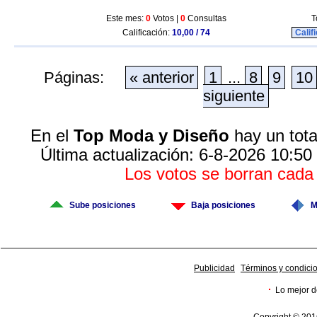
Este mes:
0
Votos |
0
Consultas
T
Calificación:
10,00 / 74
Calif
Páginas:
« anterior
1
...
8
9
10
siguiente
En el
Top Moda y Diseño
hay un tota
Última actualización: 6-8-2026 10:50
Los votos se borran cad
Sube posiciones
Baja posiciones
M
Publicidad
Términos y condici
·
Lo mejor d