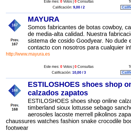
Este mes:
0
Votos |
0
Consultas
T
Calificación:
9,00 / 2
Calif
MAYURA
167
Somos fabricantes de botas cowboy, c
de media-alta calidad. Nuestra fabricac
sistema de cosido Goodyear. No dude 
167
contacto con nosotros para cualquier i
http://www.mayura.es
Este mes:
0
Votos |
0
Consultas
T
Calificación:
10,00 / 3
Calif
ESTILOSHOES shoes shop on
168
calzados zapatos
ESTILOSHOES shoes shop online calza
timberland sioux lottusse sebago sanc
168
aerosoles lacoste merrell pikolinos zap
chaussures watches fashion snake crocodile boo
footwear