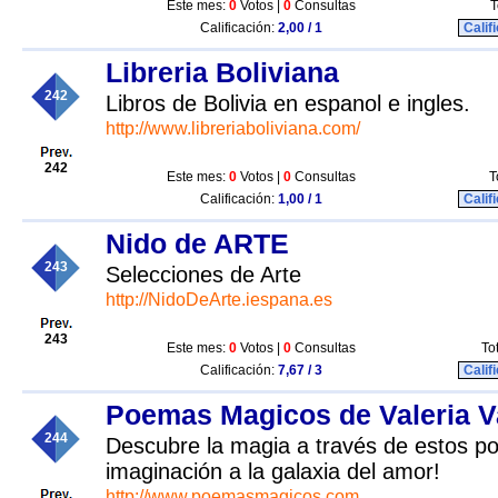
Este mes:
0
Votos |
0
Consultas
T
Calificación:
2,00 / 1
Calif
Libreria Boliviana
242
Libros de Bolivia en espanol e ingles.
http://www.libreriaboliviana.com/
242
Este mes:
0
Votos |
0
Consultas
T
Calificación:
1,00 / 1
Calif
Nido de ARTE
243
Selecciones de Arte
http://NidoDeArte.iespana.es
243
Este mes:
0
Votos |
0
Consultas
To
Calificación:
7,67 / 3
Calif
Poemas Magicos de Valeria V
244
Descubre la magia a través de estos po
imaginación a la galaxia del amor!
http://www.poemasmagicos.com