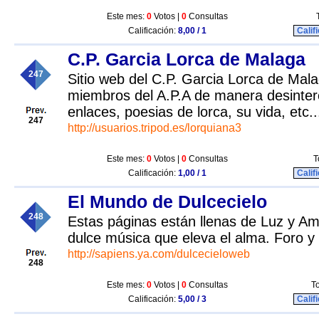
Este mes:
0
Votos |
0
Consultas
Calificación:
8,00 / 1
Calif
C.P. Garcia Lorca de Malaga
247
Sitio web del C.P. Garcia Lorca de Mal
miembros del A.P.A de manera desinte
enlaces, poesias de lorca, su vida, etc...
247
http://usuarios.tripod.es/lorquiana3
Este mes:
0
Votos |
0
Consultas
T
Calificación:
1,00 / 1
Calif
El Mundo de Dulcecielo
248
Estas páginas están llenas de Luz y Amo
dulce música que eleva el alma. Foro y c
http://sapiens.ya.com/dulcecieloweb
248
Este mes:
0
Votos |
0
Consultas
To
Calificación:
5,00 / 3
Calif