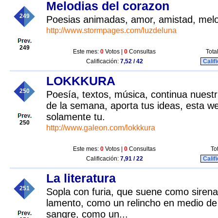
Melodias del corazon
249
Poesias animadas, amor, amistad, melod
http://www.stormpages.com/luzdeluna
249
Este mes:
0
Votos |
0
Consultas
Tota
Calificación:
7,52 / 42
Calif
LOKKKURA
250
Poesía, textos, música, continua nuestra
de la semana, aporta tus ideas, esta we
solamente tu.
250
http://www.galeon.com/lokkkura
Este mes:
0
Votos |
0
Consultas
To
Calificación:
7,91 / 22
Calif
La literatura
251
Sopla con furia, que suene como siren
lamento, como un relincho en medio de
sangre, como un...