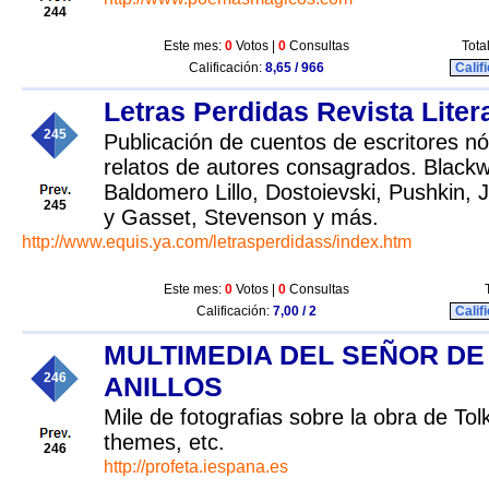
244
Este mes:
0
Votos |
0
Consultas
Tota
Calificación:
8,65 / 966
Calif
Letras Perdidas Revista Liter
245
Publicación de cuentos de escritores nóv
relatos de autores consagrados. Black
Baldomero Lillo, Dostoievski, Pushkin,
245
y Gasset, Stevenson y más.
http://www.equis.ya.com/letrasperdidass/index.htm
Este mes:
0
Votos |
0
Consultas
Calificación:
7,00 / 2
Calif
MULTIMEDIA DEL SEÑOR DE
246
ANILLOS
Mile de fotografias sobre la obra de To
themes, etc.
246
http://profeta.iespana.es