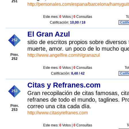
251
http://personales.com/espana/barcelona/hamyguit
Este mes:
0
Votos |
0
Consultas
To
Calificación:
10,00 / 18
Calif
El Gran Azul
252
sitio de escritos propios sobre diverso
muerte, amor. un poco de lo mucho que
http://www.angelfire.com/ri/granazul
252
Este mes:
0
Votos |
0
Consultas
To
Calificación:
8,48 / 42
Calif
Citas y Refranes.com
253
Gran recopilación de citas famosas, cit
refranes de todo el mundo, taglines. Pro
correo una cita cada día.
253
http://www.citasyrefranes.com
Este mes:
0
Votos |
0
Consultas
T