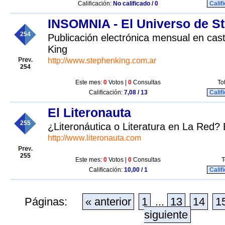
Calificación:
No calificado / 0
Calif
INSOMNIA - El Universo de S
254
Publicación electrónica mensual en cas
King
http://www.stephenking.com.ar
254
Este mes:
0
Votos |
0
Consultas
To
Calificación:
7,08 / 13
Calif
El Literonauta
255
¿Literonáutica o Literatura en La Red? 
http://www.literonauta.com
255
Este mes:
0
Votos |
0
Consultas
T
Calificación:
10,00 / 1
Calif
Páginas:
« anterior
1
...
13
14
1
siguiente