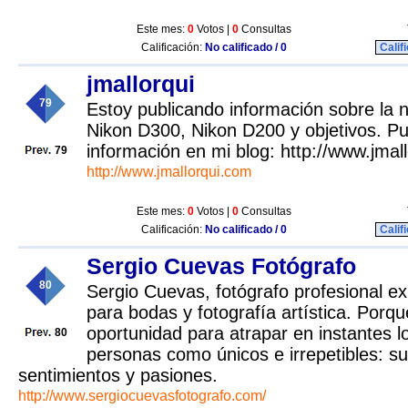
Este mes:
0
Votos |
0
Consultas
Calificación:
No calificado / 0
Calif
jmallorqui
79
Estoy publicando información sobre la
Nikon D300, Nikon D200 y objetivos. P
información en mi blog: http://www.jmal
79
http://www.jmallorqui.com
Este mes:
0
Votos |
0
Consultas
Calificación:
No calificado / 0
Calif
Sergio Cuevas Fotógrafo
80
Sergio Cuevas, fotógrafo profesional ex
para bodas y fotografía artística. Por
oportunidad para atrapar en instantes lo
80
personas como únicos e irrepetibles: s
sentimientos y pasiones.
http://www.sergiocuevasfotografo.com/