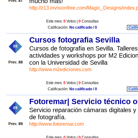
mucho más!
87
http://z13.invisionfree.com/Magic_Designs/index.
Este mes:
0
Votos |
0
Consultas
Calificación:
No calificado / 0
Calif
Cursos fotografia Sevilla
88
Cursos de fotografia en Sevilla. Talleres
actividades y workshops por M2 Edicio
con la Universidad de Sevilla
88
http://www.m2ediciones.com
Este mes:
0
Votos |
0
Consultas
Calificación:
No calificado / 0
Calif
Fotoremar| Servicio técnico 
89
Servicio reparación cámaras digitales y
de fotografía.
http://www.fotoremar.com
89
Este mes:
0
Votos |
0
Consultas