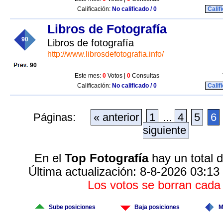
Calificación:
No calificado / 0
Calif
Libros de Fotografía
90
Libros de fotografía
http://www.librosdefotografia.info/
90
Este mes:
0
Votos |
0
Consultas
Calificación:
No calificado / 0
Calif
Páginas:
« anterior
1
...
4
5
6
siguiente
En el
Top Fotografía
hay un total 
Última actualización: 8-8-2026 03:13
Los votos se borran cad
Sube posiciones
Baja posiciones
M