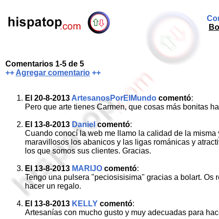
Com
Bo
Comentarios 1-5 de 5
++
Agregar comentario
++
El 20-8-2013
ArtesanosPorElMundo
comentó
:
Pero que arte tienes Carmen, que cosas más bonitas ha
El 13-8-2013
Daniel
comentó
:
Cuando conocí la web me llamo la calidad de la misma y
maravillosos los abanicos y las ligas románicas y atrac
los que somos sus clientes. Gracias.
El 13-8-2013
MARIJO
comentó
:
Tengo una pulsera "peciosisisima" gracias a bolart. Os
hacer un regalo.
El 13-8-2013
KELLY
comentó
:
Artesanías con mucho gusto y muy adecuadas para hace